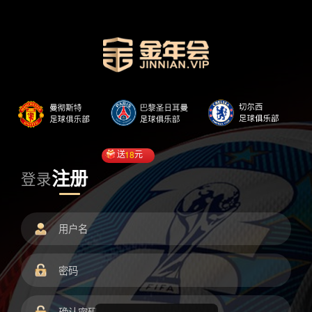
送
18
元
注册
登录