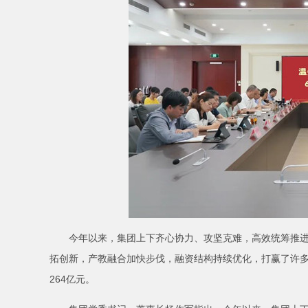
今年以来，集团上下齐心协力、攻坚克难，高效统筹推
拓创新，产教融合加快步伐，融资结构持续优化，打赢了许多
264亿元。