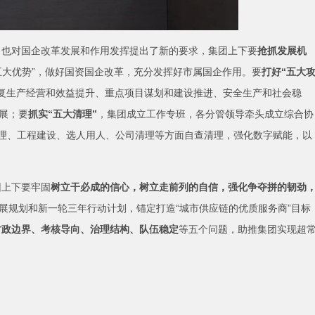
，也对国企改革发展和作用发挥提出了新的要求，集团上下要
抢抓发展机
五大优势”，做好国资国企改革，充分发挥好市属国企作用。
要
打好“五大
复生产经营和效益提升、重点项目谋划和建设推进、安全生产和社会稳
展；
要
抓实“五大清理”
，集团成立工作专班，各分管领导牵头成立综合协
理、工程建设、选人用人、公司清理等方面自查清理，强化数字赋能，以
团上下要牢固
树立干必成的信心，树立走前列的自信，强化争夺拼的韧劲
发展规划和新一轮三年行动计划，锚定打造“城市供应链的优质服务商”目标
财政边界、考核导向、治理结构、队伍稳定
等五个问题，助推集团实现超