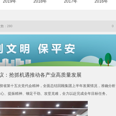
2019年
2018年
2017年
2016年
次数：
280
0
议：抢抓机遇推动各产业高质量发展
贯彻省第十五次党代会精神，全面总结回顾集团上半年发展情况，准确分析
信心、提振精神、铆足干劲、攻坚克难，全力以赴完成全年目标任务。