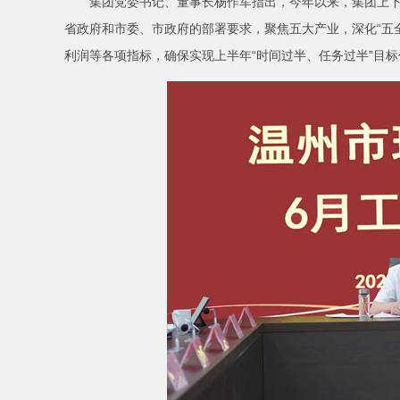
集团党委书记、董事长杨作军指出，今年以来，集团上
省政府和市委、市政府的部署要求，聚焦五大产业，深化“五
利润等各项指标，确保实现上半年“时间过半、任务过半”目标